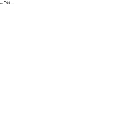
Yes
...
...