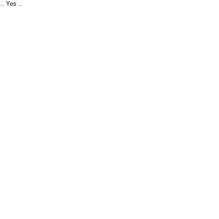
Yes
...
...