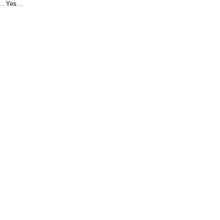
Yes
...
...