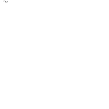
Yes
...
...