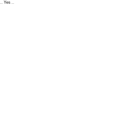
Yes
...
...