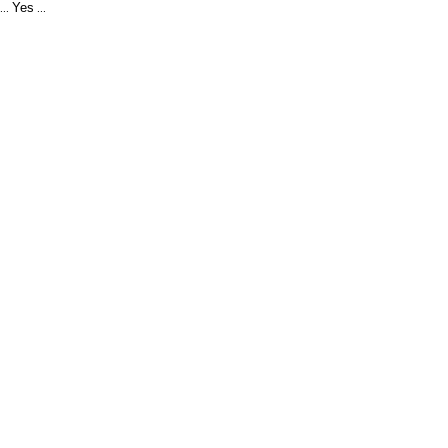
Yes
...
...