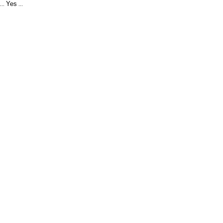
Yes
...
...