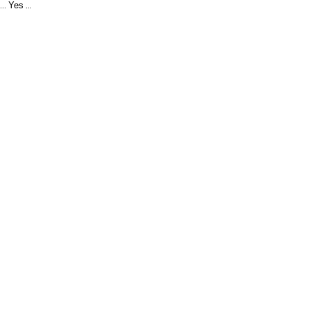
Yes
...
...