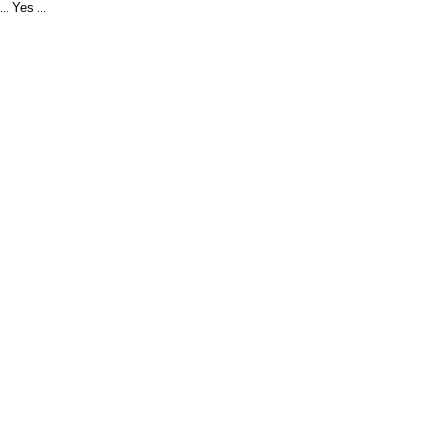
Yes
...
...