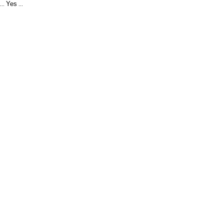
Yes
...
...