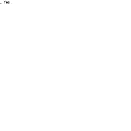
Yes
...
...