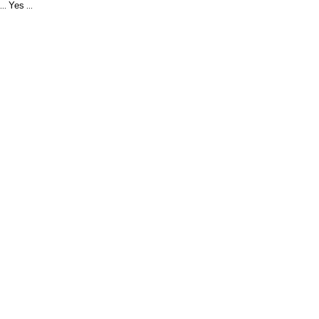
Yes
...
...