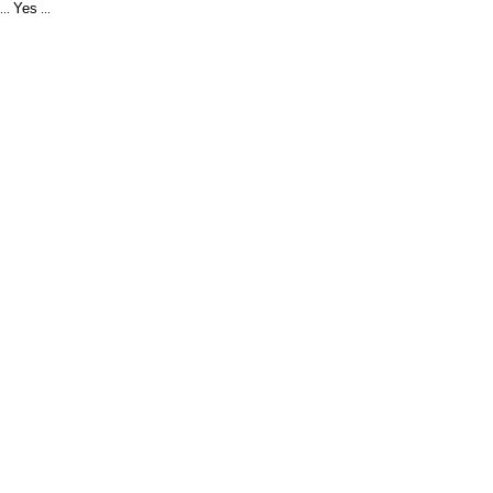
Yes
...
...