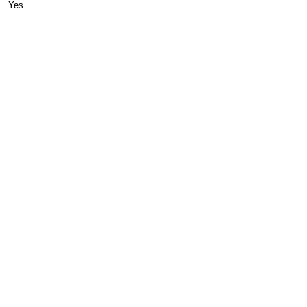
Yes
...
...