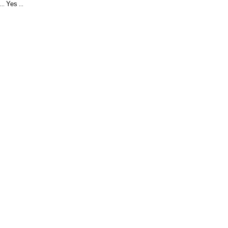
Yes
...
...