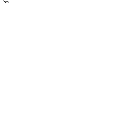
Yes
...
...