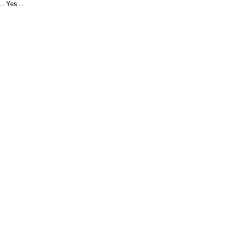
Yes
...
...