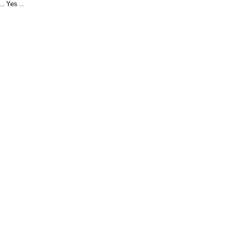
Yes
...
...