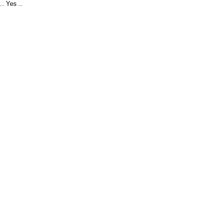
Yes
...
...