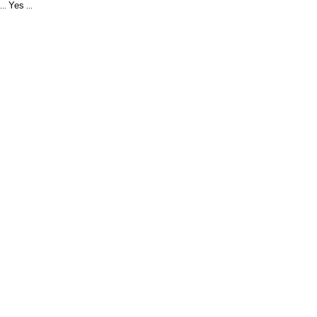
Yes
...
...