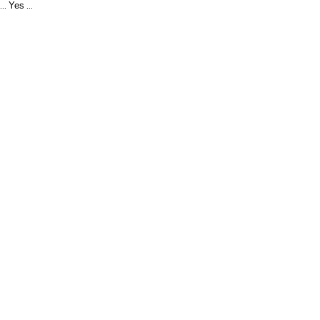
Yes
...
...