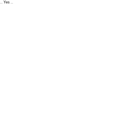
Yes
...
...