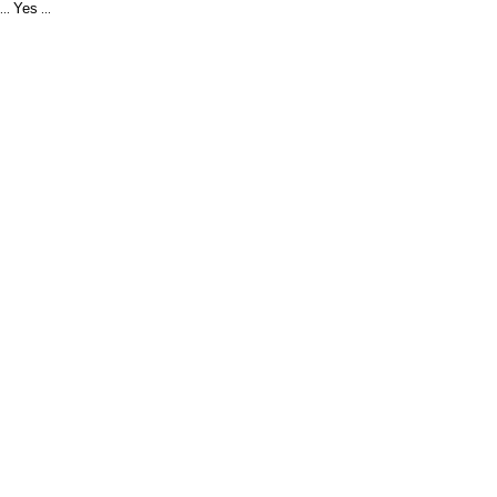
Yes
...
...