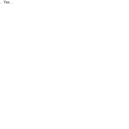
Yes
...
...