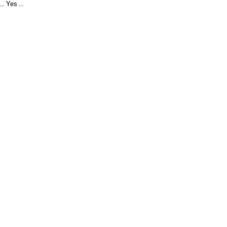
Yes
...
...