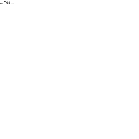
Yes
...
...