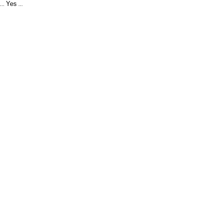
Yes
...
...