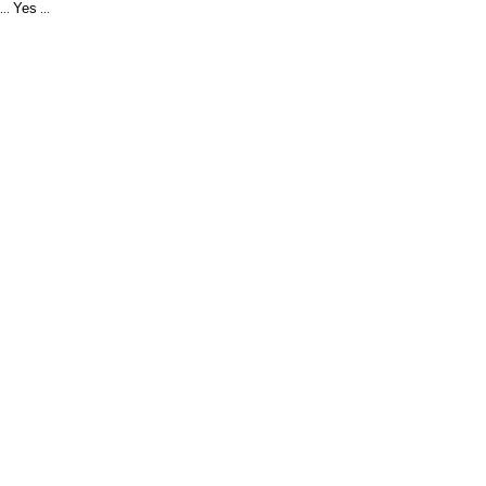
Yes
...
...