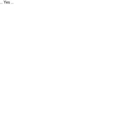
Yes
...
...