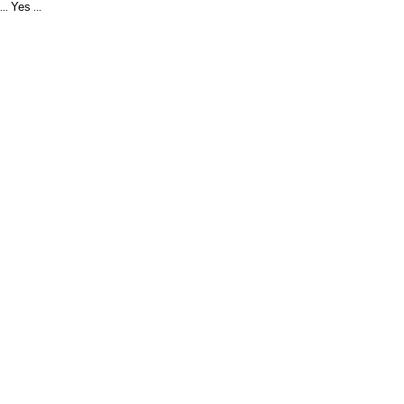
Yes
...
...