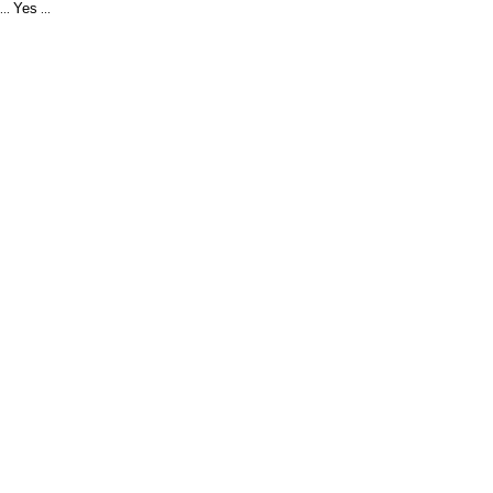
Yes
...
...