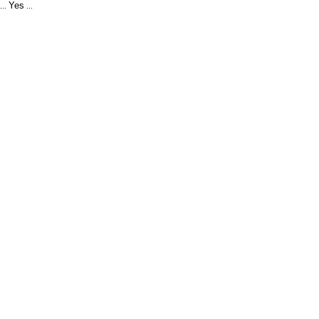
Yes
...
...