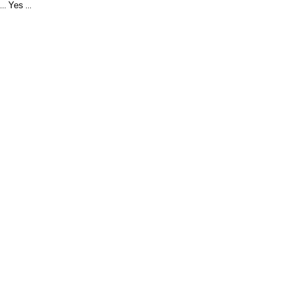
Yes
...
...