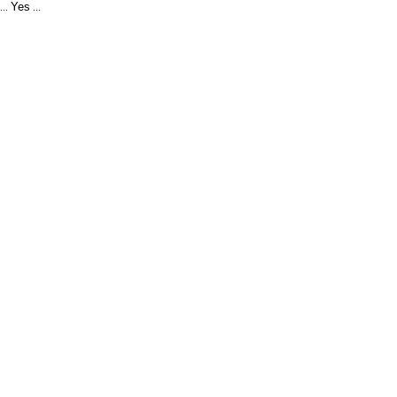
Yes
...
...