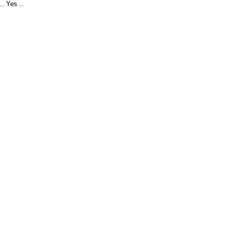
Yes
...
...