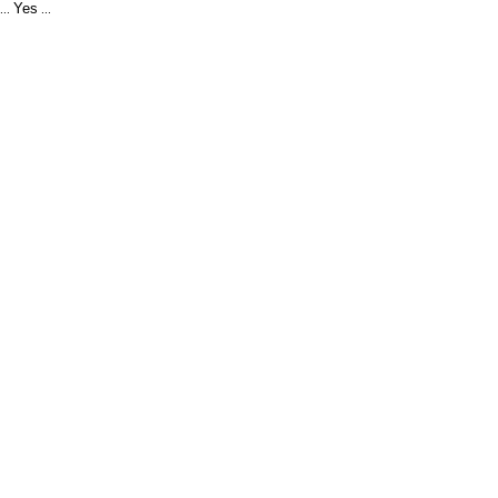
Yes
...
...