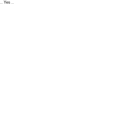
Yes
...
...