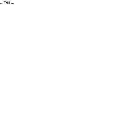
Yes
...
...