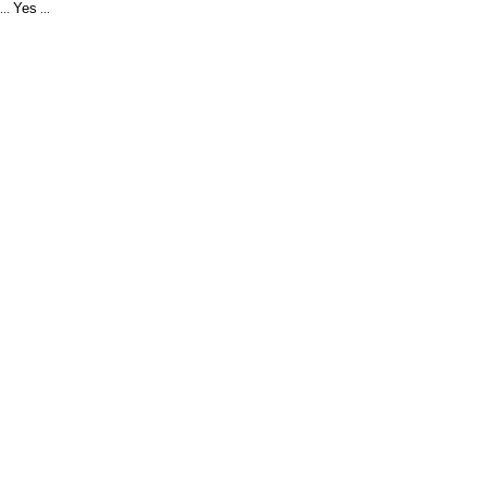
Yes
...
...