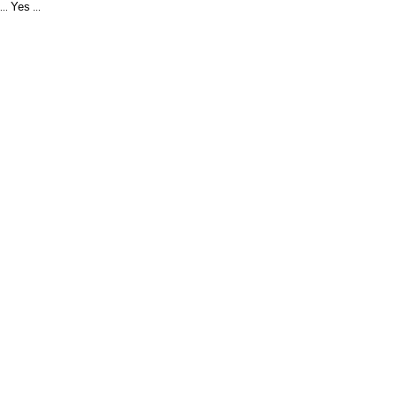
Yes
...
...