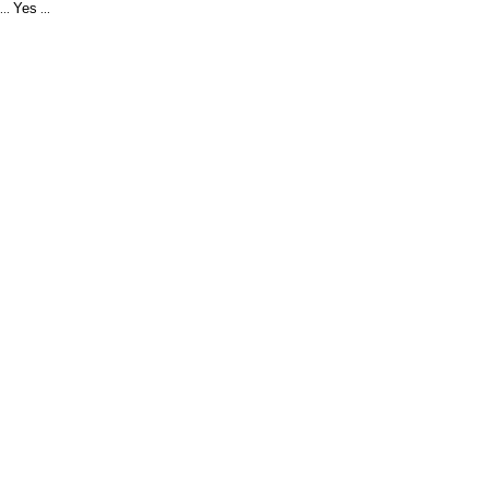
Yes
...
...