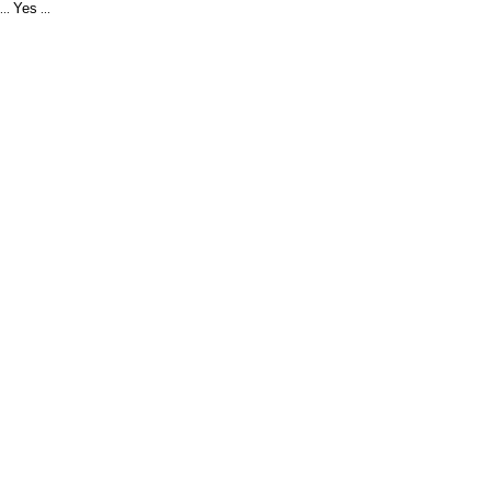
Yes
...
...