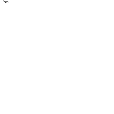
Yes
...
...