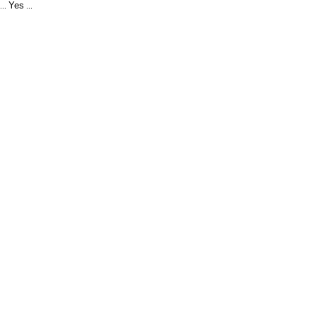
Yes
...
...