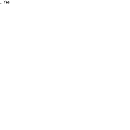
Yes
...
...