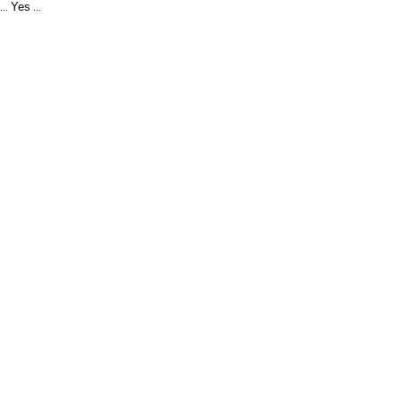
Yes
...
...