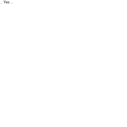
Yes
...
...