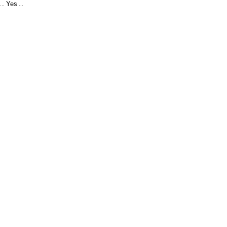
Yes
...
...