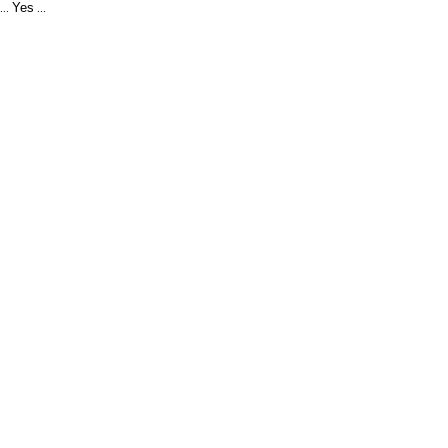
Yes
...
...