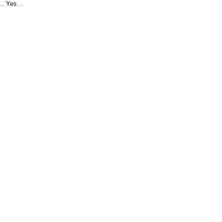
Yes
...
...